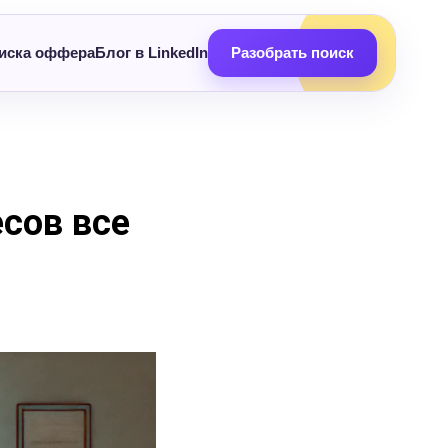
иска оффера
Блог в LinkedIn
Разобрать поиск
есов все