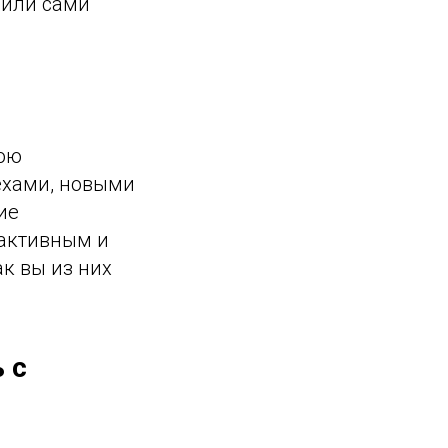
 или сами
вою
пехами, новыми
ие
 активным и
к вы из них
 с