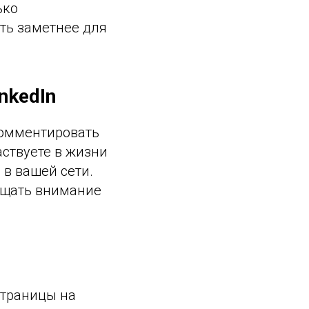
ько
ть заметнее для
nkedIn
комментировать
аствуете в жизни
в вашей сети.
ащать внимание
страницы на