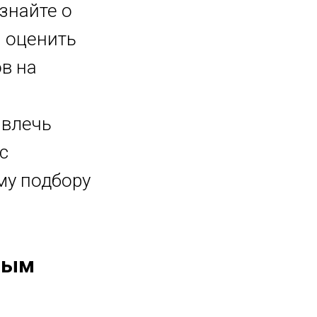
знайте о
м оценить
в на
ивлечь
с
му подбору
вым