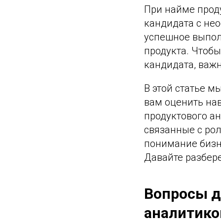
При найме прод
кандидата с не
успешное выпол
продукта. Чтобы
кандидата, важн
В этой статье м
вам оценить на
продуктового а
связанные с ро
понимание бизне
Давайте разбере
Вопросы д
аналитико