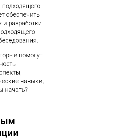
ь подходящего
т обеспечить
 и разработки
 подходящего
беседования.
оторые помогут
ность
спекты,
ческие навыки,
ы начать?
вым
нции