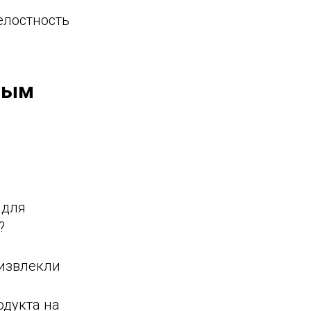
елостность
вым
 для
?
 извлекли
одукта на