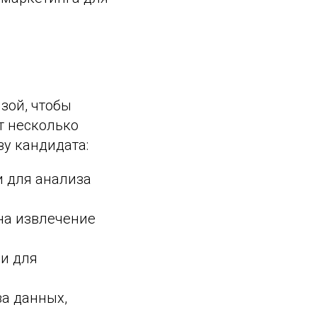
зой, чтобы
т несколько
зу кандидата:
и для анализа
на извлечение
и для
за данных,