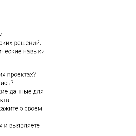
и
ских решений.
тические навыки
х проектах?
лись?
кие данные для
кта.
кажите о своем
х и выявляете