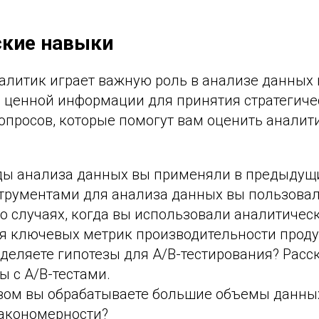
ские навыки
алитик играет важную роль в анализе данных 
 ценной информации для принятия стратегиче
вопросов, которые помогут вам оценить анали
ды анализа данных вы применяли в предыдущи
трументами для анализа данных вы пользова
о случаях, когда вы использовали аналитичес
я ключевых метрик производительности проду
деляете гипотезы для A/B-тестирования? Расс
ы с A/B-тестами.
зом вы обрабатываете большие объемы данны
акономерности?