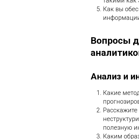
такими как S
Как вы обес
информаци
Вопросы д
аналитико
Анализ и и
Какие мето
прогнозиро
Расскажите 
неструктур
полезную 
Каким обра