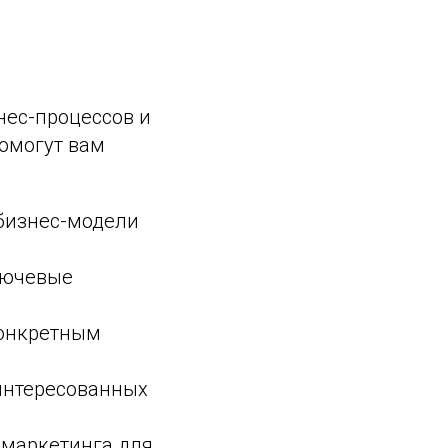
ес-процессов и
помогут вам
 бизнес-модели
лючевые
конкретным
аинтересованных
 маркетинга для