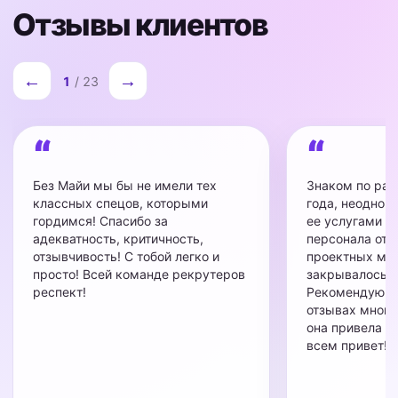
Отзывы клиентов
←
→
1
/ 23
Без Майи мы бы не имели тех
Знаком по раб
классных спецов, которыми
года, неоднок
гордимся! Спасибо за
ее услугами п
адекватность, критичность,
персонала от 
отзывчивость! С тобой легко и
проектных ме
просто! Всей команде рекрутеров
закрывалось з
респект!
Рекомендую! Р
отзывах многи
она привела ко
всем привет!)