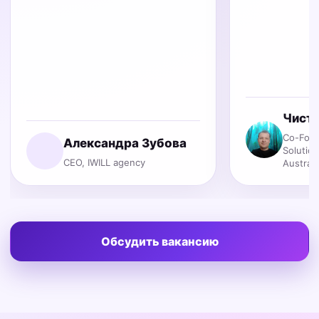
Чист
Co-Foun
Александра Зубова
Solutio
CEO, IWILL agency
Australi
Обсудить вакансию