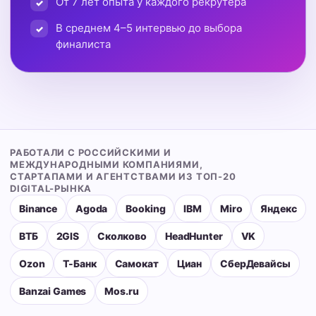
От 7 лет опыта у каждого рекрутера
В среднем 4–5 интервью до выбора
финалиста
РАБОТАЛИ С РОССИЙСКИМИ И
МЕЖДУНАРОДНЫМИ КОМПАНИЯМИ,
СТАРТАПАМИ И АГЕНТСТВАМИ ИЗ ТОП-20
DIGITAL-РЫНКА
Binance
Agoda
Booking
IBM
Miro
Яндекс
ВТБ
2GIS
Сколково
HeadHunter
VK
Ozon
Т-Банк
Самокат
Циан
СберДевайсы
Banzai Games
Mos.ru