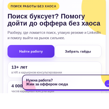
ПОИСК РАБОТЫ БЕЗ ХАОСА
Поиск буксует? Помогу
дойти до оффера без хаоса
Разберу, где ломается поиск, упакую резюме и LinkedIn
и помогу выйти на рынок сильнее.
Найти работу
Забрать гайды
13+ лет
в HR и карьерном консультировании
Нужна работа?
Жми за оффером сюда
4 000+
часов карьерных консультаций
2 000+