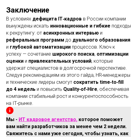
Заключение
В условиях
дефицита IT‑кадров
в России компании
вынуждены искать
инновационные и гибкие
подходы
к рекрутингу: от
асинхронных интервью
и
реферальных программ
до
дуального образования
и
глубокой автоматизации
процессов. Ключ к
успеху — сочетание
широкого поиска
,
оптимизации
оценки
и
привлекательных условий
, которые
удержат специалистов в долгосрочной перспективе.
Следуя рекомендациям из этого гайда, HR‑менеджеры
и технические лидеры смогут
сократить time‑to‑fill
до 4 недель
и повысить
Quality‑of‑Hire
, обеспечивая
компании стабильный рост и конкурентоспособность
на IT‑рынке.
Мы -
ИТ кадровое агентство,
которое поможет
вам найти разработчиков за менее чем 2 недели.
Свяжитесь с нами уже сегодня, чтобы узнать, как