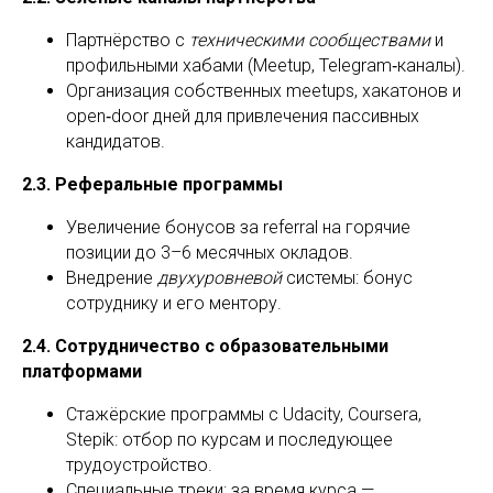
Партнёрство с
техническими сообществами
и
профильными хабами (Meetup, Telegram‑каналы).
Организация собственных meetups, хакатонов и
open‑door дней для привлечения пассивных
кандидатов.
2.3. Реферальные программы
Увеличение бонусов за referral на горячие
позиции до 3–6 месячных окладов.
Внедрение
двухуровневой
системы: бонус
сотруднику и его ментору.
2.4. Сотрудничество с образовательными
платформами
Стажёрские программы с Udacity, Coursera,
Stepik: отбор по курсам и последующее
трудоустройство.
Специальные треки: за время курса —