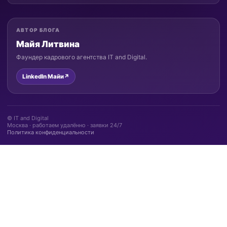
АВТОР БЛОГА
Майя Литвина
Фаундер кадрового агентства IT and Digital.
LinkedIn Майи
↗
© IT and Digital
Москва · работаем удалённо · заявки 24/7
Политика конфиденциальности