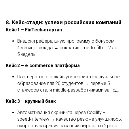
8. Кейс‑стади: успехи российских компаний
Кейс 1 – FinTech‑стартап
Внедрил реферальную программу с бонусом
4 месяца оклада → сократил time‑to‑fill с 12 до
5 недель.
Кейс 2 – e‑commerce платформа
Партнёрство с онлайн‑университетом, дуальное
образование для 20 студентов → первые 5
стажёров стали middle‑разработчиками за год.
Кейс 3 – крупный банк
Автоматизация скрининга через Codility +
speed‑interview → качество резюме улучшилось,
скорость закрытия вакансий выросла в 2 раза.