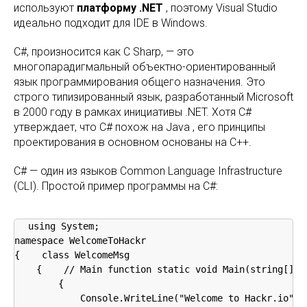
используют
платформу .NET
, поэтому Visual Studio
идеально подходит для IDE в Windows.
C#, произносится как C Sharp, — это
многопарадигмальный объектно-ориентированный
язык программирования общего назначения. Это
строго типизированный язык, разработанный Microsoft
в 2000 году в рамках инициативы .NET. Хотя C#
утверждает, что C# похож на Java , его принципы
проектирования в основном основаны на C++.
C# — один из языков Common Language Infrastructure
(CLI). Простой пример программы на C#:
using System;   

namespace WelcomeToHackr 

{    class WelcomeMsg 

    {    // Main function static void Main(string[] ar
        {             

            Console.WriteLine("Welcome to Hackr.io"); 