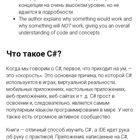
концепции на очень высоком уровне, но не
вдается в подробности.
The author explains why something would work and
why something will
NOT
work, giving you an overall
understanding of code and concepts.
Что такое С#?
Когда мы говорим о C#, первое, что приходит на ум, —
это «скорость». Это основная причина, по которой C#
используется в играх, виртуальной реальности,
мобильных приложениях, настольных приложениях,
веб-приложениях, веб-сайтах и ​​т. д. C# прост в
освоении и, следовательно, является самым
популярным языком программирования в мире. У него
также есть огромное активное сообщество.
Книги — отличный способ изучить C# , а IDE идет рука
об руку с практикой. Приложения, написанные на C#,