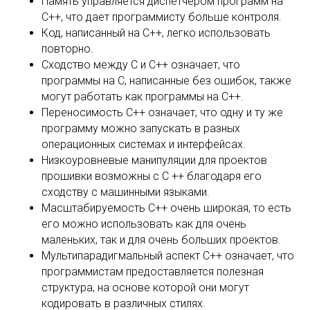
Память управляется диспетчером программ на
C++, что дает программисту больше контроля.
Код, написанный на C++, легко использовать
повторно.
Сходство между C и C++ означает, что
программы на C, написанные без ошибок, также
могут работать как программы на C++.
Переносимость C++ означает, что одну и ту же
программу можно запускать в разных
операционных системах и интерфейсах.
Низкоуровневые манипуляции для проектов
прошивки возможны с C ++ благодаря его
сходству с машинными языками.
Масштабируемость C++ очень широкая, то есть
его можно использовать как для очень
маленьких, так и для очень больших проектов.
Мультипарадигмальный аспект C++ означает, что
программистам предоставляется полезная
структура, на основе которой они могут
кодировать в различных стилях.