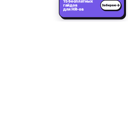
15 бесплатных
гайдов
→
Забираю
для HR-ов
Нужен сильный IT-
специалист?
Расскажите о вакансии — первые релевантные
кандидаты в течение 2 дней.
Оставить заявку на подбор
IT and Digital
I&D
Кадровое агентство: подбор IT-персонала, digital-специалистов и