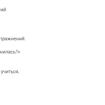
гий.
упражнений.
енилась?»
учиться,