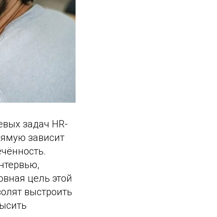
евых задач HR-
рямую зависит
ечённость.
нтервью,
новная цель этой
волят выстроить
высить