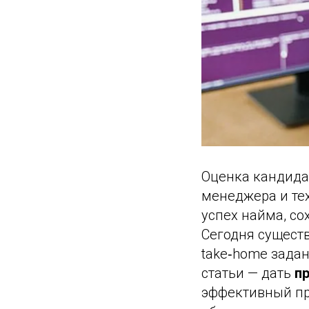
Оценка кандида
менеджера и тех
успех найма, со
Сегодня существ
take‑home задан
статьи — дать
п
эффективный пр