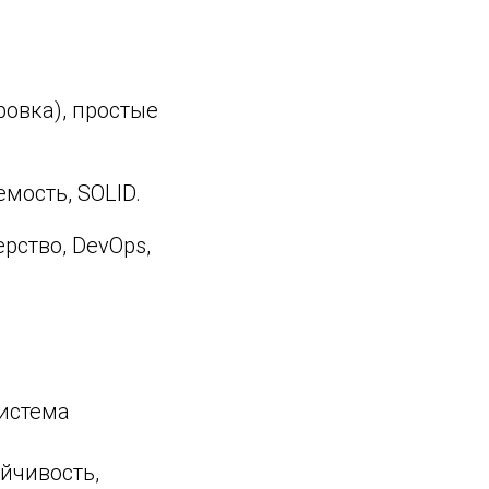
ровка), простые
емость, SOLID.
рство, DevOps,
система
йчивость,