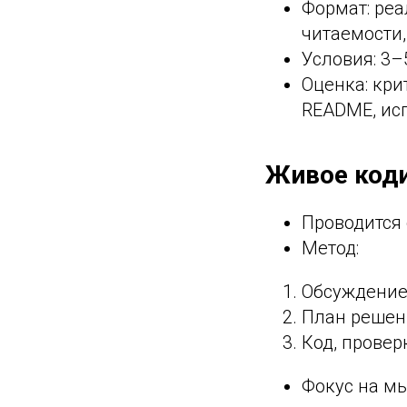
Формат: реа
читаемости,
Условия: 3–
Оценка: кри
README, ис
Живое коди
Проводится 
Метод:
Обсуждение
План решен
Код, провер
Фокус на м