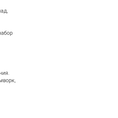
ад,
набор
ния.
мворк,