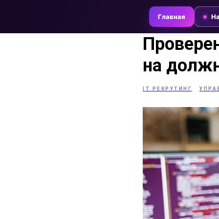
Главная
На
Провере
на должн
IT РЕКРУТИНГ
УПРА