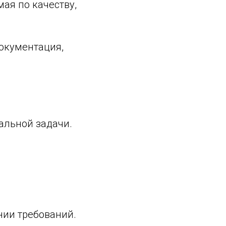
мая по качеству,
документация,
альной задачи.
нии требований.