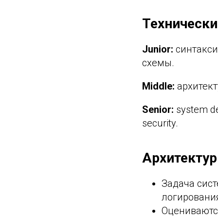
Технически
Junior:
синтаксис
схемы.
Middle:
архитекту
Senior:
system de
security.
Архитекту
Задача сист
логирования
Оцениваются