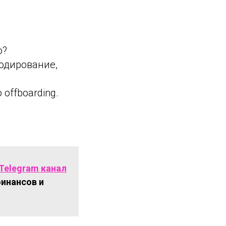
о?
кодирование,
offboarding.
Telegram канал
финансов и