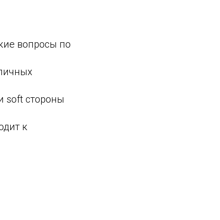
кие вопросы по
 личных
и soft стороны
одит к