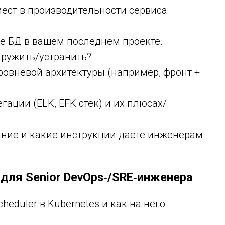
мест в производительности сервиса
re БД в вашем последнем проекте.
бнаружить/устранить?
уровневой архитектуры (например, фронт +
гации (ELK, EFK стек) и их плюсах/
сание и какие инструкции даёте инженерам
для Senior DevOps‑/SRE‑инженера
heduler в Kubernetes и как на него