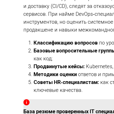
и доставку (CI/CD), следят за отка
сервисов. При найме DevOps‑специал
инструментов, но оценить системно
продакшене и навыки межкомандног
Классификацию вопросов
по уров
Базовые вопросительные групп
как код;
Продвинутые кейсы:
Kubernetes,
Методики оценки
ответов и при
Советы HR‑специалистам:
как с
ключевые качества.
База резюме проверенных IT специа