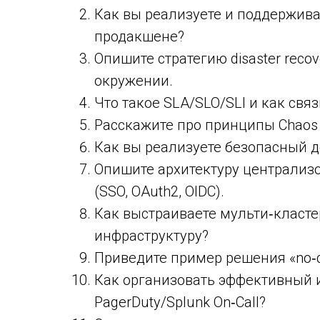
Как вы реализуете и поддерживает
продакшене?
Опишите стратегию disaster rec
окружении.
Что такое SLA/SLO/SLI и как св
Расскажите про принципы Chaos 
Как вы реализуете безопасный до
Опишите архитектуру централиз
(SSO, OAuth2, OIDC).
Как выстраиваете мульти‑класт
инфраструктуру?
Приведите пример решения «no‑
Как организовать эффективный
PagerDuty/Splunk On‑Call?