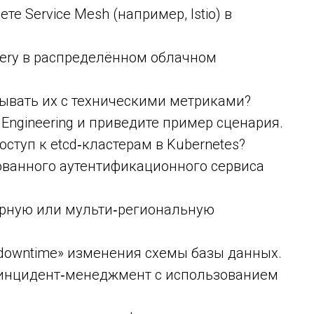
е Service Mesh (например, Istio) в
overy в распределённом облачном
язывать их с техническими метриками?
Engineering и приведите пример сценария.
ступ к etcd‑кластерам в Kubernetes?
ованного аутентификационного сервиса
ерную или мульти‑региональную
downtime» изменения схемы базы данных.
 инцидент‑менеджмент с использованием