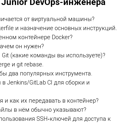
 Junior DevOps-инженера
тличается от виртуальной машины?
erfile и назначение основных инструкций.
енном контейнере Docker?
зачем он нужен?
 Git (какие команды вы используете)?
ge и git rebase.
я бы два популярных инструмента.
в Jenkins/GitLab CI для сборки и
 и как их передавать в контейнер?
файлы в нём обычно указывают?
пользования SSH‑ключей для доступа к