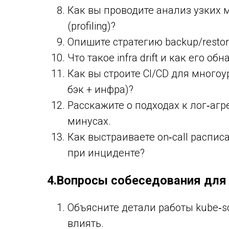
Как вы проводите анализ узких 
(profiling)?
Опишите стратегию backup/resto
Что такое infra drift и как его о
Как вы строите CI/CD для много
бэк + инфра)?
Расскажите о подходах к лог‑агре
минусах.
Как выстраиваете on‑call распи
при инциденте?
4.Вопросы собеседования для 
Объясните детали работы kube‑sc
влиять.