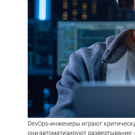
DevOps‑инженеры играют критическу
они автоматизируют развертывание