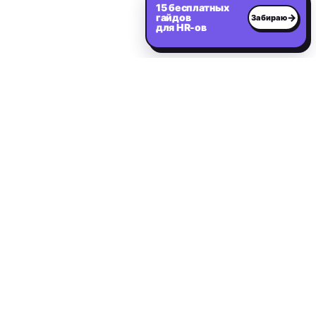
15 бесплатных
гайдов
→
Забираю
для HR-ов
Нужен сильный IT-
специалист?
Расскажите о вакансии — первые релевантные
кандидаты в течение 2 дней.
Оставить заявку на подбор
IT and Digital
I&D