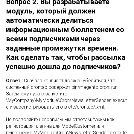
Вопрос 2. Вы разрабатываете
модуль, который должен
автоматически делиться
информационным бюллетенем со
всеми подписчиками через
заданные промежутки времени.
Как сделать так, чтобы рассылка
успешно дошла до подписчиков?
Ответ
: Сначала кандидат должен убедиться, что
системный crontab содержит bin/magento cron: run.
Затем ему нужно запустить
\MyCompany\MyModule\Cron\NewsLetterSender::execut
e и зарегистрировать его в etc/crontab/.xml.
Не позволяйте неправильным ответам, таким как
регистрация плагина для ModelCustomer или
выполнение MyModule\Cron\NewsLetterSender::execute,