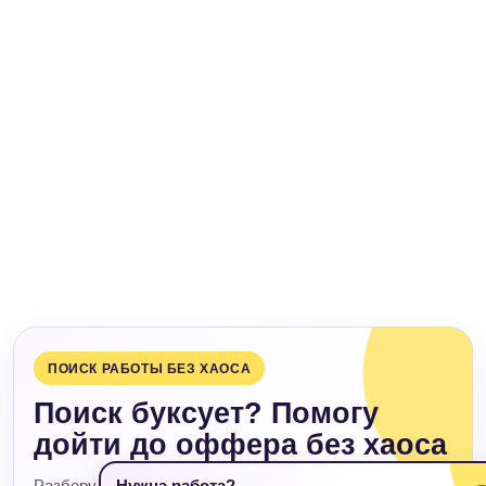
ПОИСК РАБОТЫ БЕЗ ХАОСА
Поиск буксует? Помогу
дойти до оффера без хаоса
Разберу, где ломается поиск, упакую резюме и LinkedIn
Нужна работа?