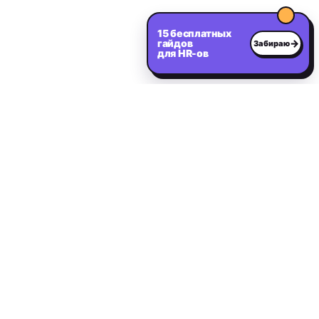
15 бесплатных
гайдов
→
Забираю
для HR-ов
Нужен сильный IT-
специалист?
Расскажите о вакансии — первые релевантные
кандидаты в течение 2 дней.
Оставить заявку на подбор
IT and Digital
I&D