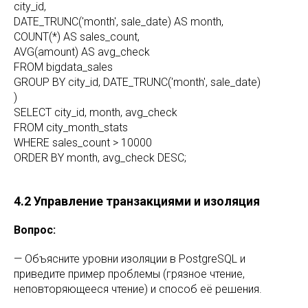
city_id,
DATE_TRUNC('month', sale_date) AS month,
COUNT(*) AS sales_count,
AVG(amount) AS avg_check
FROM bigdata_sales
GROUP BY city_id, DATE_TRUNC('month', sale_date)
)
SELECT city_id, month, avg_check
FROM city_month_stats
WHERE sales_count > 10000
ORDER BY month, avg_check DESC;
4.2 Управление транзакциями и изоляция
Вопрос:
— Объясните уровни изоляции в PostgreSQL и
приведите пример проблемы (грязное чтение,
неповторяющееся чтение) и способ её решения.