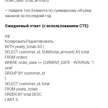
order_date, total_amount):
— Найдите топ‑3 клиента по суммарному объёму
заказов за последний год.
Ожидаемый ответ (с использованием CTE):
sql
КопироватьРедактировать
WITH yearly_totals AS (
SELECT customer_id, SUM(total_amount) AS total
FROM orders
WHERE order_date >= CURRENT_DATE - INTERVAL '1
year'
GROUP BY customer_id
)
SELECT customer_id, total
FROM yearly_totals
ORDER BY total DESC
LIMIT 3;