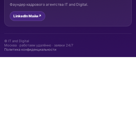
Фаундер кадрового агентства IT and Digital.
LinkedIn Майи
↗
© IT and Digital
Москва · работаем удалённо · заявки 24/7
Политика конфиденциальности