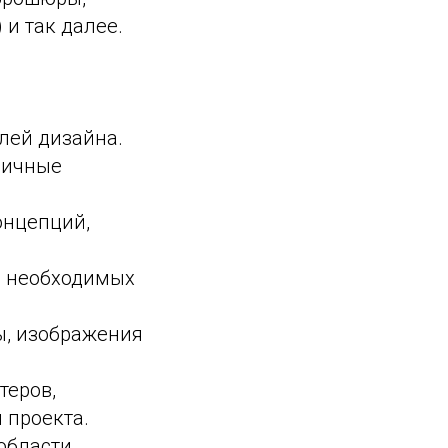
 и так далее.
лей дизайна.
личные
онцепций,
е необходимых
ы, изображения
теров,
 проекта.
области