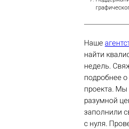
графическо
Наше
агентс
найти квали
недель. Свяж
подробнее о
проекта. Мы
разумной цен
заполнили с
с нуля. Пров