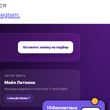
ся
legram.
Оставить заявку на подбор
АВТОР БЛОГА
Майя Литвина
Фаундер кадрового агентства IT and Digital.
LinkedIn Майи
↗
15 бесплатных