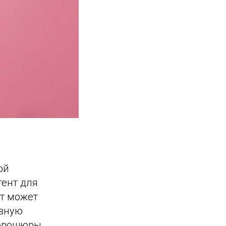
ой
тент для
ст может
ивную
(брошюры,