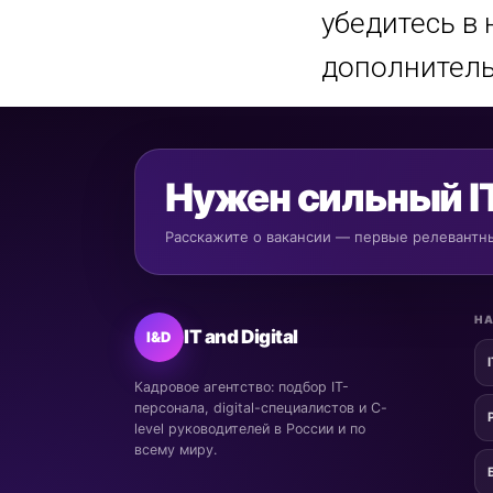
убедитесь в
дополнител
Нужен сильный I
Расскажите о вакансии — первые релевантны
НА
IT and Digital
I&D
Кадровое агентство: подбор IT-
персонала, digital-специалистов и C-
level руководителей в России и по
всему миру.