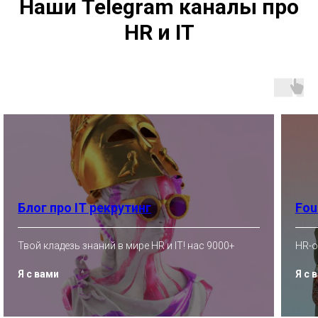
Наши Telegram каналы про
HR и IT
Блог про IT рекрутинг
Fou
Твой кладезь знаний в мире HR и IT! нас 9000+
HR-о
Я с вами
Я с 