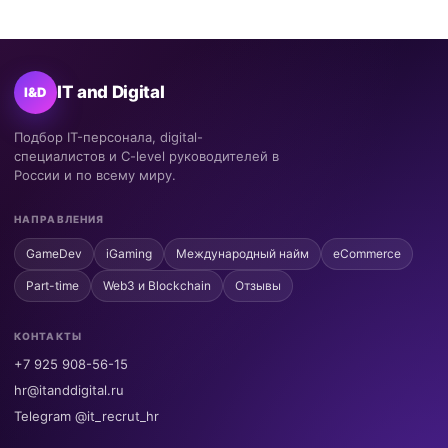
IT and Digital
I&D
Подбор IT-персонала, digital-
специалистов и C-level руководителей в
России и по всему миру.
НАПРАВЛЕНИЯ
GameDev
iGaming
Международный найм
eCommerce
Part-time
Web3 и Blockchain
Отзывы
КОНТАКТЫ
+7 925 908-56-15
hr@itanddigital.ru
Telegram @it_recrut_hr