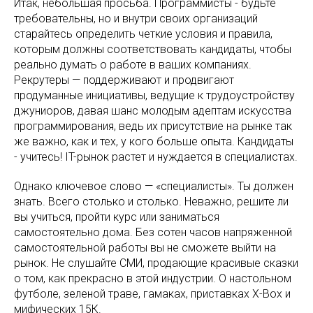
Итак, небольшая просьба. Программисты - будьте
требовательны, но и внутри своих организаций
старайтесь определить четкие условия и правила,
которым должны соответствовать кандидаты, чтобы
реально думать о работе в ваших компаниях.
Рекрутеры — поддерживают и продвигают
продуманные инициативы, ведущие к трудоустройству
джуниоров, давая шанс молодым адептам искусства
программирования, ведь их присутствие на рынке так
же важно, как и тех, у кого больше опыта. Кандидаты
- учитесь! IT-рынок растет и нуждается в специалистах.
Однако ключевое слово — «специалисты». Ты должен
знать. Всего столько и столько. Неважно, решите ли
вы учиться, пройти курс или заниматься
самостоятельно дома. Без сотен часов напряженной
самостоятельной работы вы не сможете выйти на
рынок. Не слушайте СМИ, продающие красивые сказки
о том, как прекрасно в этой индустрии. О настольном
футболе, зеленой траве, гамаках, приставках X-Box и
мифических 15К.