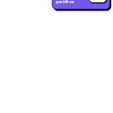
для HR-ов
Нужен сильный IT-
специалист?
Расскажите о вакансии — первые релевантные
кандидаты в течение 2 дней.
Оставить заявку на подбор
IT and Digital
I&D
Кадровое агентство: подбор IT-персонала, digital-специалистов и
C-level руководителей в России и по всему миру.