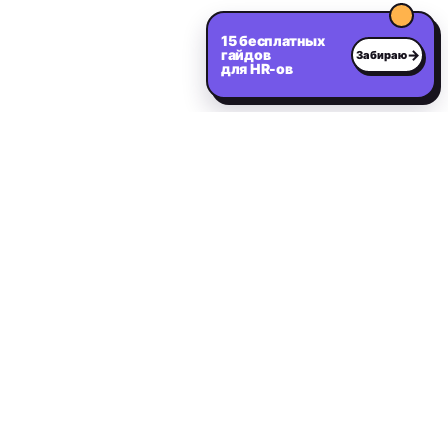
15 бесплатных
гайдов
→
Забираю
для HR-ов
Нужен сильный IT-
специалист?
Расскажите о вакансии — первые релевантные
кандидаты в течение 2 дней.
Оставить заявку на подбор
IT and Digital
I&D