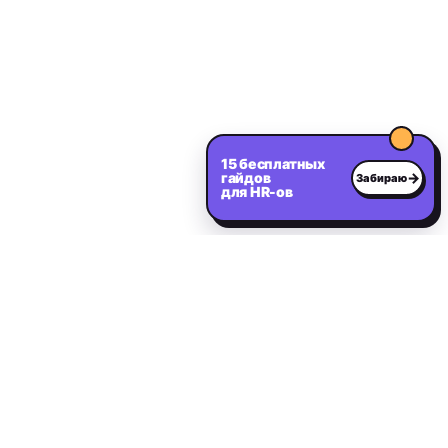
15 бесплатных
гайдов
→
Забираю
для HR-ов
Нужен сильный IT-
специалист?
Расскажите о вакансии — первые релевантные
кандидаты в течение 2 дней.