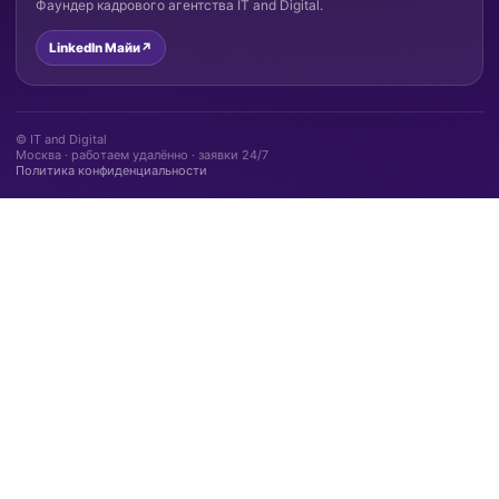
Фаундер кадрового агентства IT and Digital.
LinkedIn Майи
↗
© IT and Digital
Москва · работаем удалённо · заявки 24/7
Политика конфиденциальности