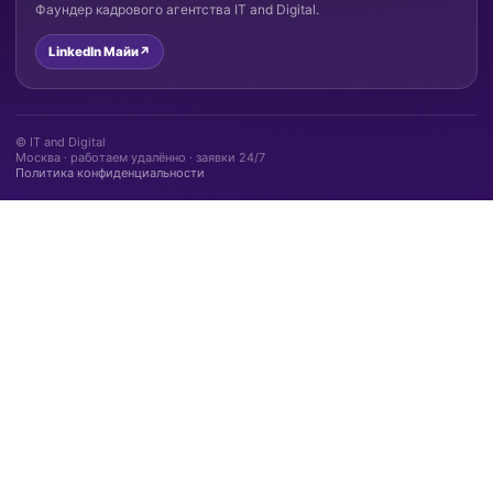
Фаундер кадрового агентства IT and Digital.
LinkedIn Майи
↗
© IT and Digital
Москва · работаем удалённо · заявки 24/7
Политика конфиденциальности