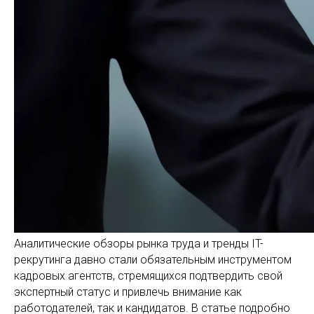
Аналитические обзоры рынка труда и тренды IT-
рекрутинга давно стали обязательным инструментом
кадровых агентств, стремящихся подтвердить свой
экспертный статус и привлечь внимание как
работодателей, так и кандидатов. В статье подробно