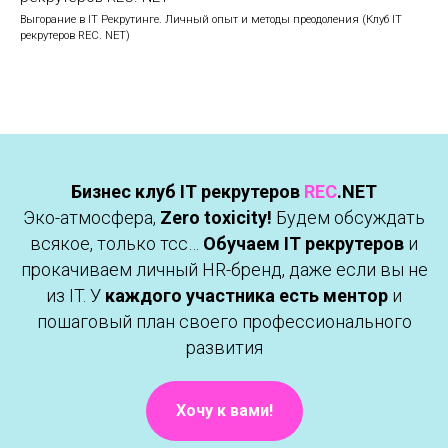
Выгорание в IT Рекрутинге. Личный опыт и методы преодоления (Клуб IT
рекрутеров REC. NET)
Бизнес клуб IT рекрутеров
REC
.NET
Эко-атмосфера,
Zero toxicity!
Будем обсуждать
всякое, только тсс…
Обучаем IT рекрутеров
и
прокачиваем личный HR-бренд, даже если вы не
из IT. У
каждого участника есть ментор
и
пошаговый план своего профессионального
развития
Хочу к вами!