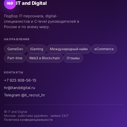
IT and Digital
I&D
Подбор IT-персонала, digital-
специалистов и C-level руководителей в
России и по всему миру.
НАПРАВЛЕНИЯ
GameDev
iGaming
Международный найм
eCommerce
Part-time
Web3 и Blockchain
Отзывы
КОНТАКТЫ
+7 925 908-56-15
hr@itanddigital.ru
Telegram @it_recrut_hr
© IT and Digital
Москва · работаем удалённо · заявки 24/7
Политика конфиденциальности