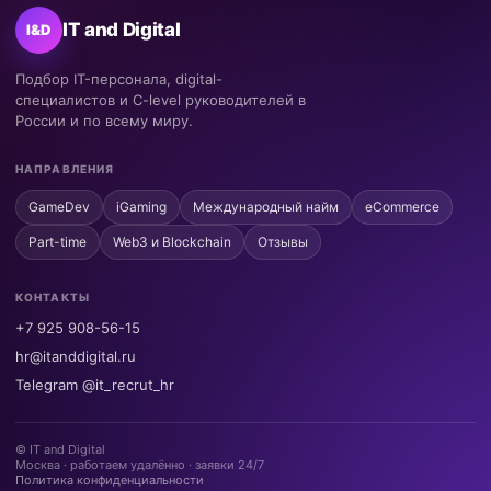
IT and Digital
I&D
Подбор IT-персонала, digital-
специалистов и C-level руководителей в
России и по всему миру.
НАПРАВЛЕНИЯ
GameDev
iGaming
Международный найм
eCommerce
Part-time
Web3 и Blockchain
Отзывы
КОНТАКТЫ
+7 925 908-56-15
hr@itanddigital.ru
Telegram @it_recrut_hr
© IT and Digital
Москва · работаем удалённо · заявки 24/7
Политика конфиденциальности