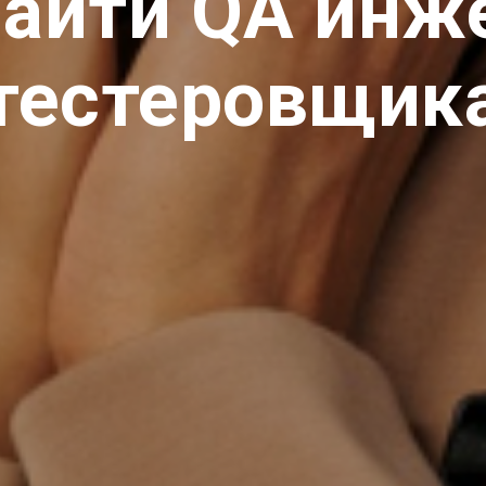
найти QA инж
тестеровщик