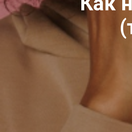
Как 
(