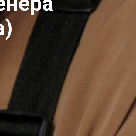
енера
а)