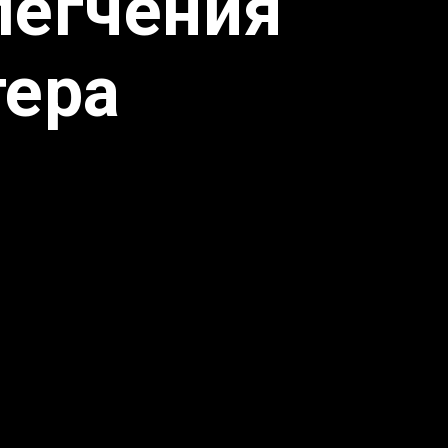
легчения
тера