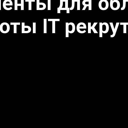
енты для об
оты IT рекру