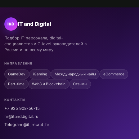
IT and Digital
I&D
Подбор IT-персонала, digital-
специалистов и C-level руководителей в
России и по всему миру.
НАПРАВЛЕНИЯ
GameDev
iGaming
Международный найм
eCommerce
Part-time
Web3 и Blockchain
Отзывы
КОНТАКТЫ
+7 925 908-56-15
hr@itanddigital.ru
Telegram @it_recrut_hr