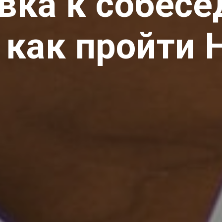
вка к собес
 как пройти 