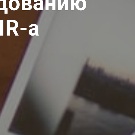
едованию
HR-а