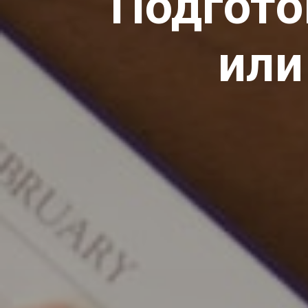
Подгото
или