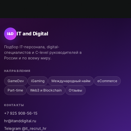
IT and Digital
I&D
Подбор IT-персонала, digital-
специалистов и C-level руководителей в
России и по всему миру.
НАПРАВЛЕНИЯ
GameDev
iGaming
Международный найм
eCommerce
Part-time
Web3 и Blockchain
Отзывы
КОНТАКТЫ
+7 925 908-56-15
hr@itanddigital.ru
Telegram @it_recrut_hr