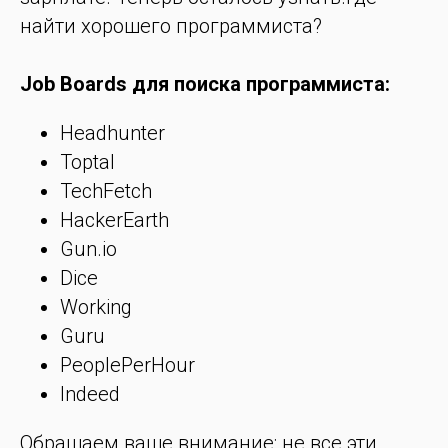
найти хорошего программиста?
Job Boards для поиска программиста:
Headhunter
Toptal
TechFetch
HackerEarth
Gun.io
Dice
Working
Guru
PeoplePerHour
Indeed
Обращаем ваше внимание: не все эти