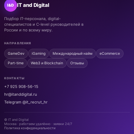
IT and Digital
I&D
Подбор IT-персонала, digital-
специалистов и C-level руководителей в
России и по всему миру.
НАПРАВЛЕНИЯ
GameDev
iGaming
Международный найм
eCommerce
Part-time
Web3 и Blockchain
Отзывы
КОНТАКТЫ
+7 925 908-56-15
hr@itanddigital.ru
Telegram @it_recrut_hr
© IT and Digital
Москва · работаем удалённо · заявки 24/7
Политика конфиденциальности