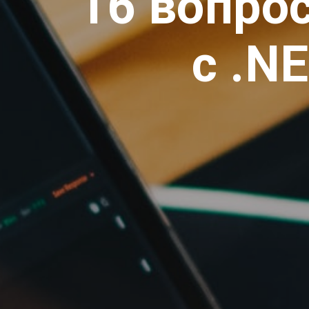
16 вопро
с .N