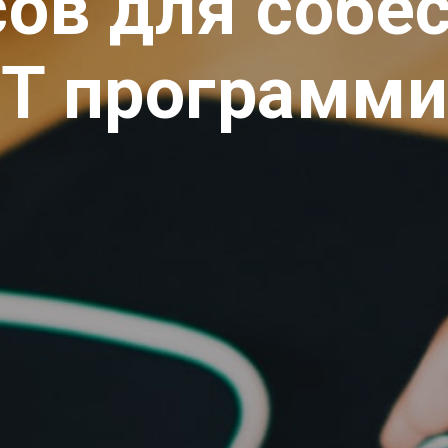
сов для собе
ET программ