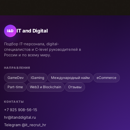
IT and Digital
I&D
Подбор IT-персонала, digital-
специалистов и C-level руководителей в
России и по всему миру.
НАПРАВЛЕНИЯ
GameDev
iGaming
Международный найм
eCommerce
Part-time
Web3 и Blockchain
Отзывы
КОНТАКТЫ
+7 925 908-56-15
hr@itanddigital.ru
Telegram @it_recrut_hr