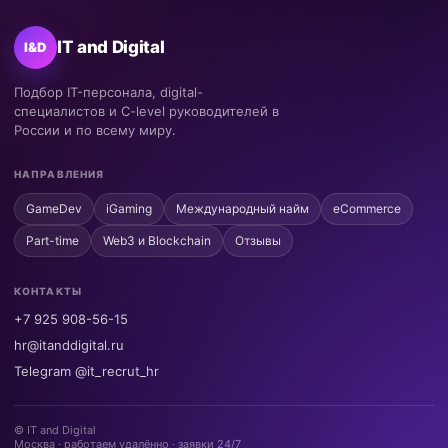
IT and Digital
I&D
Подбор IT-персонала, digital-
специалистов и C-level руководителей в
России и по всему миру.
НАПРАВЛЕНИЯ
GameDev
iGaming
Международный найм
eCommerce
Part-time
Web3 и Blockchain
Отзывы
КОНТАКТЫ
+7 925 908-56-15
hr@itanddigital.ru
Telegram @it_recrut_hr
© IT and Digital
Москва · работаем удалённо · заявки 24/7