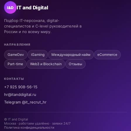
IT and Digital
I&D
Подбор IT-персонала, digital-
специалистов и C-level руководителей в
России и по всему миру.
НАПРАВЛЕНИЯ
GameDev
iGaming
Международный найм
eCommerce
Part-time
Web3 и Blockchain
Отзывы
КОНТАКТЫ
+7 925 908-56-15
hr@itanddigital.ru
Telegram @it_recrut_hr
© IT and Digital
Москва · работаем удалённо · заявки 24/7
Политика конфиденциальности