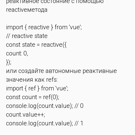
реактивное состояние с помощью
reactiveметода
import { reactive } from 'vue';
// reactive state
const state = reactive({
count: 0,
});
или создайте автономные реактивные
значения как refs:
import { ref } from 'vue';
const count = ref(0);
console.log(count.value); // 0
count.value++;
console.log(count.value); // 1